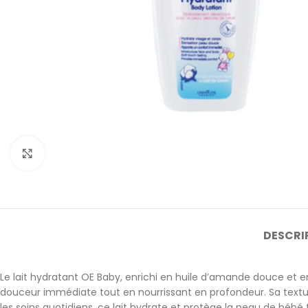
Cliquez pour agrandir
DESCRI
Le lait hydratant OE Baby, enrichi en huile d’amande douce et 
douceur immédiate tout en nourrissant en profondeur. Sa textur
les soins quotidiens, ce lait hydrate et protège la peau de bébé 