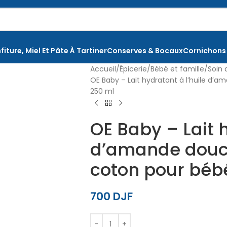
fiture, Miel Et Pâte À Tartiner
Conserves & Bocaux
Cornichons
Accueil
Épicerie
Bébé et famille
Soin 
OE Baby – Lait hydratant à l’huile d’
250 ml
OE Baby – Lait h
d’amande douce
coton pour béb
700
DJF