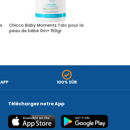
és
Chicco Baby Moments Talc pour la
Chicco Biberon
peau de bébé 0m+ 150gr
Orange Unisex
SAPP
100% SÛR
Téléchargez notre App