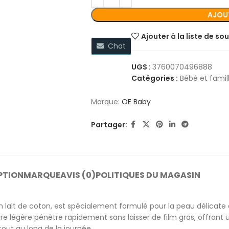
AJOUT
Ajouter à la liste de so
Chat
UGS :
3760070496888
Catégories :
Bébé et famil
Marque:
OE Baby
Partager:
PTION
MARQUE
AVIS (0)
POLITIQUES DU MAGASIN
en lait de coton, est spécialement formulé pour la peau délicat
e légère pénètre rapidement sans laisser de film gras, offrant 
tout au long de la journée.