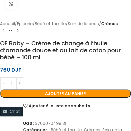
Cliquez pour agrandir
Accueil
Épicerie
Bébé et famille
Soin de la peau
Crèmes
OE Baby – Crème de change à l’huile
d’amande douce et au lait de coton pour
bébé – 100 ml
760
DJF
AJOUTER AU PANIER
Ajouter à la liste de souhaits
Chat
UGS :
3760070499131
Catégories :
Bébé et famille
,
Crèmes
,
Soin de la