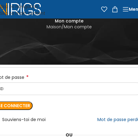
Skip to navigation
Men
Skip to main content
Mon compte
Maison
Mon compte
e connecter
*
entifiant ou e-mail
*
ot de passe
SE CONNECTER
Souviens-toi de moi
Mot de passe perd
OU