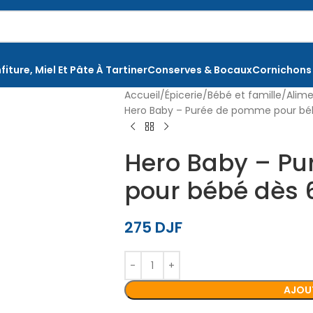
fiture, Miel Et Pâte À Tartiner
Conserves & Bocaux
Cornichons
Accueil
Épicerie
Bébé et famille
Alime
Hero Baby – Purée de pomme pour béb
Hero Baby – P
pour bébé dès 6
275
DJF
AJOUT