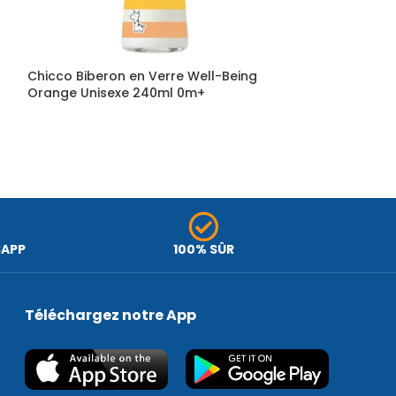
Chicco Biberon en Verre Well-Being
Chicco Biberon
Orange Unisexe 240ml 0m+
– Débit lent
SAPP
100% SÛR
Téléchargez notre App