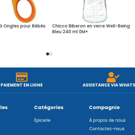
 à Ongles pour Bébés
Chicco Biberon en verre Well-Being
Bleu 240 ml 0M+
PAIEMENT EN LIGNE
ASSISTANCE VIA WHAT
iles
Catégories
Compagnie
Épicerie
À propos de nous
Contactez-nous