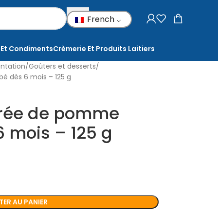
French
 Et Condiments
Crèmerie Et Produits Laitiers
ntation
Goûters et desserts
é dès 6 mois – 125 g
urée de pomme
 mois – 125 g
ER AU PANIER