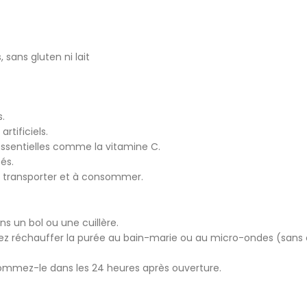
sans gluten ni lait
s.
rtificiels.
essentielles comme la vitamine C.
és.
 à transporter et à consommer.
ns un bol ou une cuillère.
z réchauffer la purée au bain-marie ou au micro-ondes (sans 
nsommez-le dans les 24 heures après ouverture.