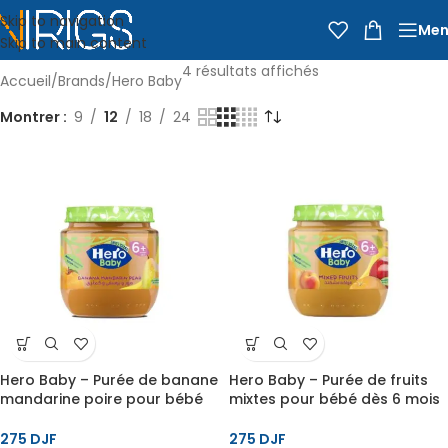
Skip to navigation
Men
Skip to main content
4 résultats affichés
Accueil
Brands
Hero Baby
Montrer
9
12
18
24
Hero Baby – Purée de banane
Hero Baby – Purée de fruits
mandarine poire pour bébé
mixtes pour bébé dès 6 mois
dès 6 mois – 125 g
– 125 g
275
DJF
275
DJF