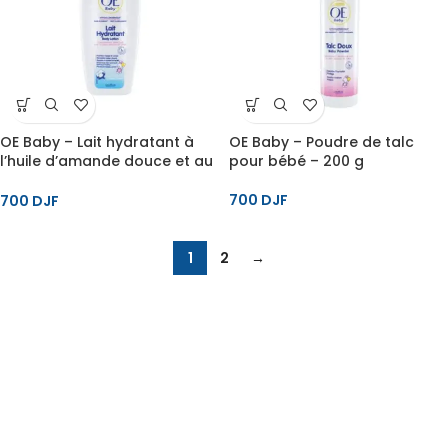
OE Baby – Lait hydratant à
OE Baby – Poudre de talc
l’huile d’amande douce et au
pour bébé – 200 g
lait de coton pour bébé – 250
ml
700
DJF
700
DJF
1
2
→