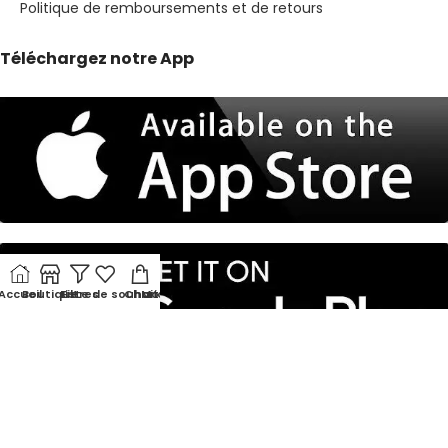
Politique de remboursements et de retours
Téléchargez notre App
Accueil
Boutique
Liste de souhaits
Filtres
Chariot
Mon compte
© 2026 Nirigs. Tous Droits Réservés.