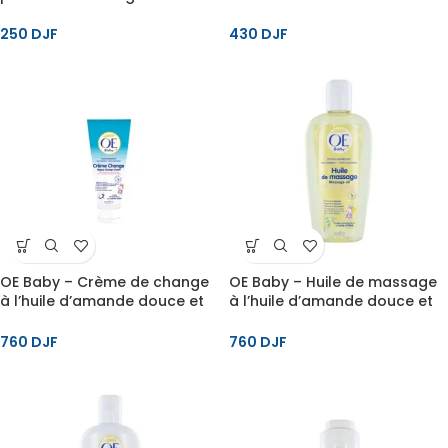
250
DJF
430
DJF
OE Baby – Crème de change
OE Baby – Huile de massage
à l’huile d’amande douce et
à l’huile d’amande douce et
au lait de coton pour bébé –
l’huile d’olive pour bébé – 250
100 ml
ml
760
DJF
760
DJF