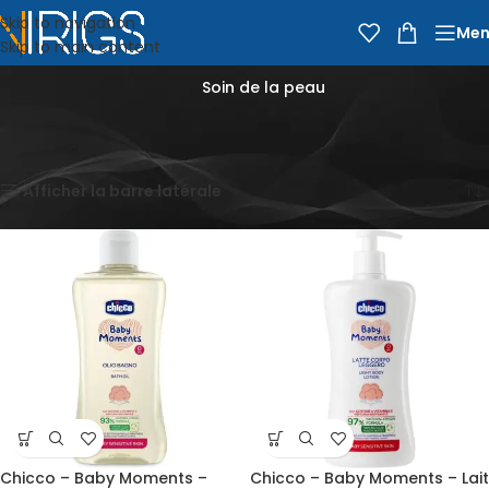
Skip to navigation
Men
Skip to main content
Soin de la peau
Accueil
Épicerie
Bébé et famille
Soin de la peau
Affichage de 1–12 sur 13 résultats
Afficher la barre latérale
Chicco – Baby Moments –
Chicco – Baby Moments – Lait