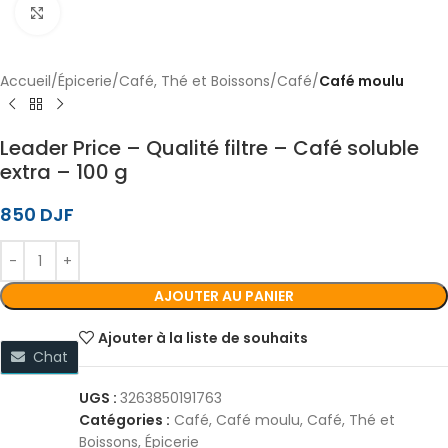
Cliquez pour agrandir
Accueil
Épicerie
Café, Thé et Boissons
Café
Café moulu
Leader Price – Qualité filtre – Café soluble
extra – 100 g
850
DJF
AJOUTER AU PANIER
Ajouter à la liste de souhaits
Chat
UGS :
3263850191763
Catégories :
Café
,
Café moulu
,
Café, Thé et
Boissons
,
Épicerie