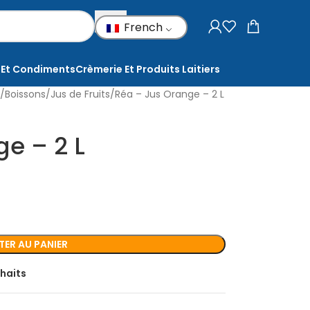
French
 Et Condiments
Crèmerie Et Produits Laitiers
Boissons
Jus de Fruits
Réa – Jus Orange – 2 L
e – 2 L
ER AU PANIER
uhaits