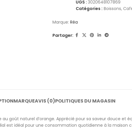
UGS :
3020648107869
Catégories :
Boissons
,
Café
Marque:
Réa
Partager:
PTION
MARQUE
AVIS (0)
POLITIQUES DU MAGASIN
e au goût naturel d’orange. Apprécié pour sa saveur douce et éq
ilial est idéal pour une consommation quotidienne à la maiso