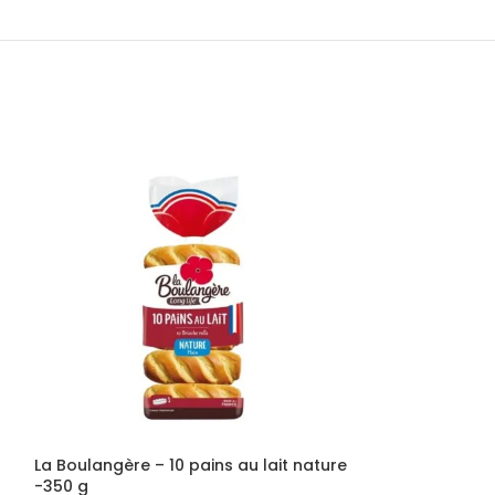
La Boulangère – 10 pains au lait nature
LeaderPrice – 
-350 g
g