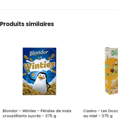
Produits similaires
Blondor – Winties – Pètales de maïs
Casino – Les Doodi
croustillants sucrés – 375 g
au miel – 375 g