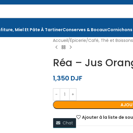
fiture, Miel Et Pâte À Tartiner
Conserves & Bocaux
Cornichons
Accueil
Épicerie
Café, Thé et Boissons
Réa – Jus Orang
1,350
DJF
AJOUT
Ajouter à la liste de so
Chat