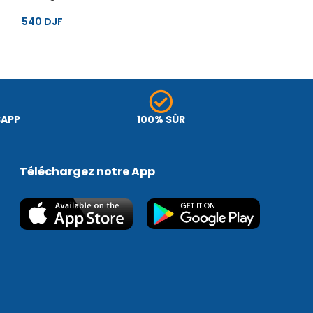
540
DJF
650
DJF
SAPP
100% SÛR
Téléchargez notre App