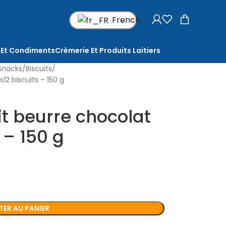
French
 Et Condiments
Crèmerie Et Produits Laitiers
Snacks
Biscuits
x12 biscuits – 150 g
tit beurre chocolat
 – 150 g
ER AU PANIER