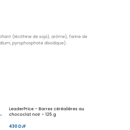
fiant (lécithine de soja), arôme), farine de
odium, pyrophosphate disodique).
LeaderPrice – Barres céréalières au
chococlat noir – 125 g
–
430
DJF