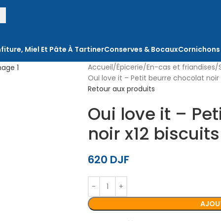
fiture, Miel Et Pâte À Tartiner
Conserves & Bocaux
Cornichons
Accueil
Épicerie
En-cas et friandises
Oui love it – Petit beurre chocolat noir 
Retour aux produits
Oui love it – Pe
noir x12 biscuits
620
DJF
AJOUT