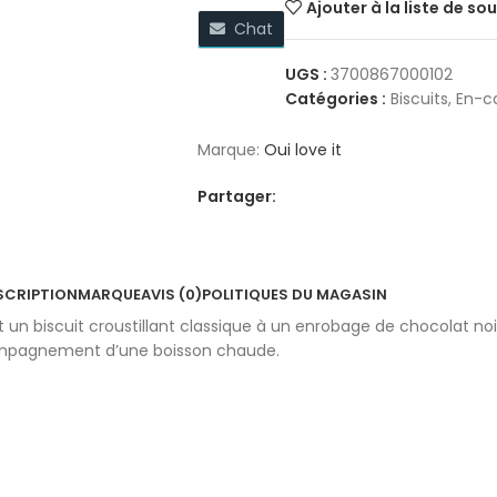
Ajouter à la liste de so
Chat
UGS :
3700867000102
Catégories :
Biscuits
,
En-ca
Marque:
Oui love it
Partager:
SCRIPTION
MARQUE
AVIS (0)
POLITIQUES DU MAGASIN
t un biscuit croustillant classique à un enrobage de chocolat n
ccompagnement d’une boisson chaude.