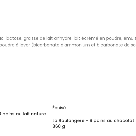
, lactose, graisse de lait anhydre, lait écrémé en poudre, émulsi
el, poudre à lever (bicarbonate d’ammonium et bicarbonate de s
Épuisé
 pains au lait nature
La Boulangère – 8 pains au chocolat 
360 g