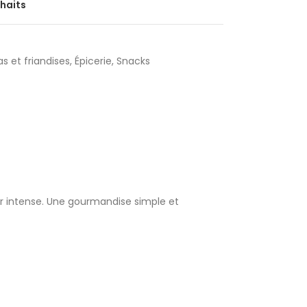
uhaits
s et friandises
,
Épicerie
,
Snacks
oir intense. Une gourmandise simple et