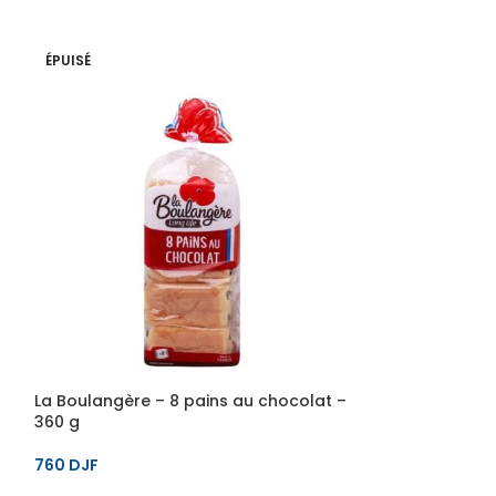
ÉPUISÉ
La Boulangère 
550 g
La Boulangère – 8 pains au chocolat –
360 g
660
DJF
760
DJF