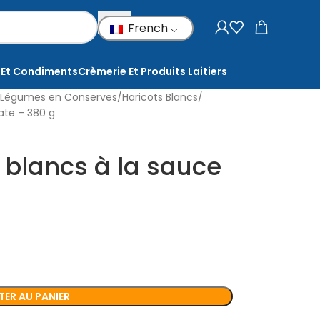
French
 Et Condiments
Crèmerie Et Produits Laitiers
Légumes en Conserves
Haricots Blancs
ate – 380 g
 blancs à la sauce
ER AU PANIER