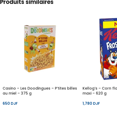
Produits similaires
Casino – Les Doodingues – P’tites billes
Kellog’s – Corn fl
au miel – 375 g
maxi – 620 g
650
DJF
1,780
DJF