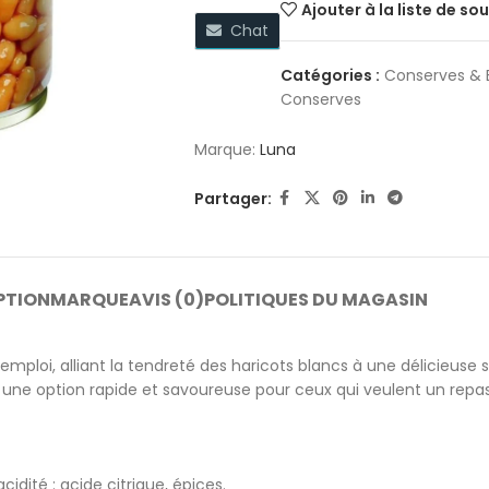
Ajouter à la liste de so
Chat
Catégories :
Conserves & 
Conserves
Marque:
Luna
Partager:
PTION
MARQUE
AVIS (0)
POLITIQUES DU MAGASIN
l’emploi, alliant la tendreté des haricots blancs à une délicieu
une option rapide et savoureuse pour ceux qui veulent un repas 
idité : acide citrique, épices.