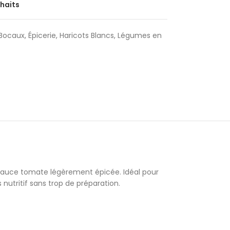
uhaits
Bocaux
,
Épicerie
,
Haricots Blancs
,
Légumes en
se sauce tomate légèrement épicée. Idéal pour
nutritif sans trop de préparation.