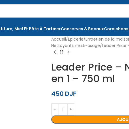
fiture, Miel Et Pâte À Tartiner
Conserves & Bocaux
Cornichons
Accueil
Épicerie
Entretien de la mais
Nettoyants multi-usage
Leader Price 
Leader Price – 
en 1 – 750 ml
450
DJF
AJOUT