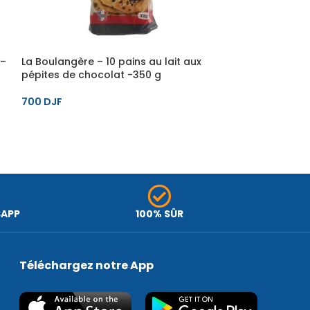
 –
La Boulangère – 10 pains au lait aux
pépites de chocolat -350 g
La Boulangère 
360 g
700
DJF
760
DJF
SAPP
100% SÛR
Téléchargez notre App