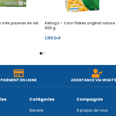
s très pauvres en sel
Kellog’s – Corn flakes original nature
500 g
1,150
DJF
PAIEMENT EN LIGNE
ASSISTANCE VIA WHAT
iles
Catégories
Compagnie
Épicerie
À propos de nous