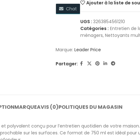
Ajouter à la liste de so
Chat
UGS :
3263854561210
Catégories :
Entretien de 
ménagers
,
Nettoyants mul
Marque:
Leader Price
Partager:
PTION
MARQUE
AVIS (0)
POLITIQUES DU MAGASIN
 et polyvalent conçu pour l’entretien quotidien de votre maison. 
prochable sur les surfaces. Ce format de 750 ml est idéal pour une
rofondeur.