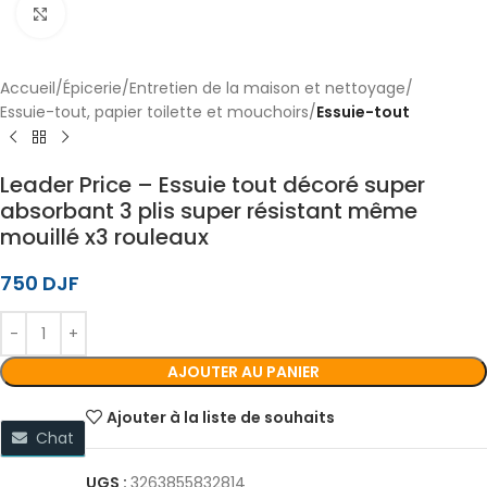
Cliquez pour agrandir
Accueil
Épicerie
Entretien de la maison et nettoyage
Essuie-tout, papier toilette et mouchoirs
Essuie-tout
Leader Price – Essuie tout décoré super
absorbant 3 plis super résistant même
mouillé x3 rouleaux
750
DJF
AJOUTER AU PANIER
Ajouter à la liste de souhaits
Chat
UGS :
3263855832814