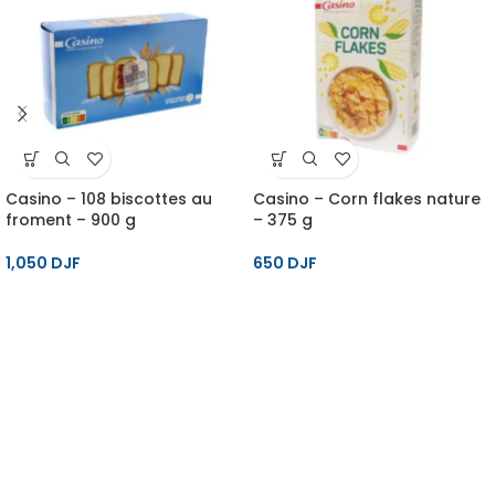
Casino – 108 biscottes au
Casino – Corn flakes nature
froment – 900 g
– 375 g
1,050
DJF
650
DJF