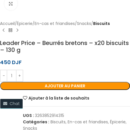
Cliquez pour agrandir
Accueil
Épicerie
En-cas et friandises
Snacks
Biscuits
Leader Price – Beurrés bretons – x20 biscuits
– 130 g
450
DJF
AJOUTER AU PANIER
Ajouter à la liste de souhaits
Chat
UGS :
3263852914315
Catégories :
Biscuits
,
En-cas et friandises
,
Épicerie
,
Snacks