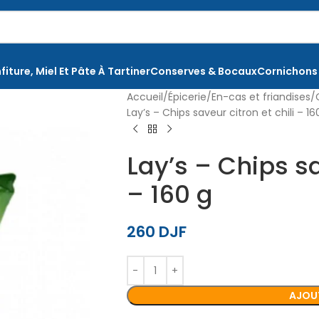
fiture, Miel Et Pâte À Tartiner
Conserves & Bocaux
Cornichons
Accueil
Épicerie
En-cas et friandises
Lay’s – Chips saveur citron et chili – 16
Lay’s – Chips sa
– 160 g
260
DJF
AJOUT