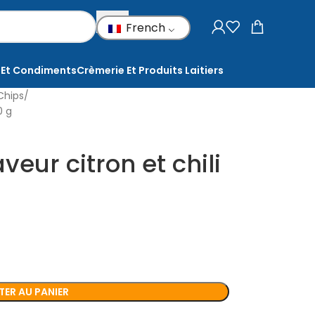
French
 Et Condiments
Crèmerie Et Produits Laitiers
Chips
0 g
veur citron et chili
ER AU PANIER