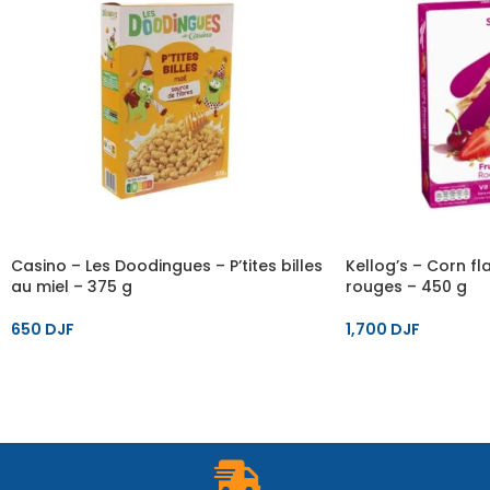
Casino – Les Doodingues – P’tites billes
Kellog’s – Corn fla
au miel – 375 g
rouges – 450 g
650
DJF
1,700
DJF