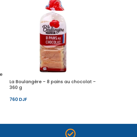
re
LeaderPrice – B
chococlat noir 
La Boulangère – 8 pains au chocolat –
360 g
430
DJF
760
DJF