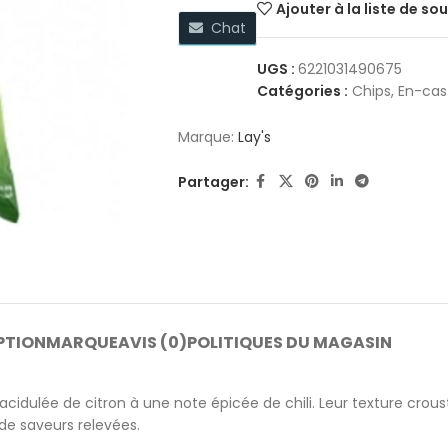
Ajouter à la liste de so
Chat
UGS :
6221031490675
Catégories :
Chips
,
En-cas 
Marque:
Lay's
Partager:
PTION
MARQUE
AVIS (0)
POLITIQUES DU MAGASIN
idulée de citron à une note épicée de chili. Leur texture crousti
de saveurs relevées.