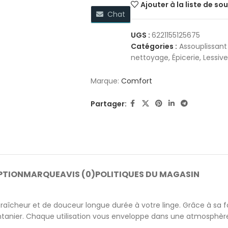
Ajouter à la liste de so
Chat
UGS :
6221155125675
Catégories :
Assouplissant 
nettoyage
,
Épicerie
,
Lessive
Marque:
Comfort
Partager:
PTION
MARQUE
AVIS (0)
POLITIQUES DU MAGASIN
îcheur et de douceur longue durée à votre linge. Grâce à sa formu
printanier. Chaque utilisation vous enveloppe dans une atmosphè