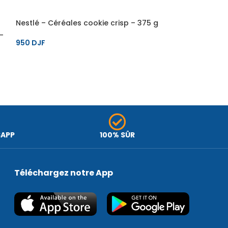
Nestlé – Céréales cookie crisp – 375 g
Pétales de Blé
chocolat – 750
–
950
DJF
1,100
DJF
SAPP
100% SÛR
Téléchargez notre App