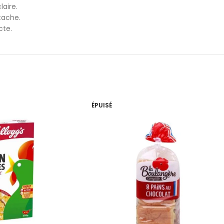
aire.
tache.
cte.
ÉPUISÉ