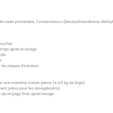
 rosée printanière, Conservateurs (Benzisothiazolinone, Methyli
oucher.
temps après le lavage.
ile.
e.
s risques d’irritation.
une machine à laver pleine (4 à 5 kg de linge).
ment prévu pour les assouplissants.
rs du rinçage final, après lavage.