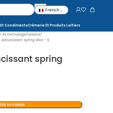
French
 Et Condiments
Crèmerie Et Produits Laitiers
on et nettoyage
Lessive
Adoucissant spring dew – 1L
cissant spring
ER AU PANIER