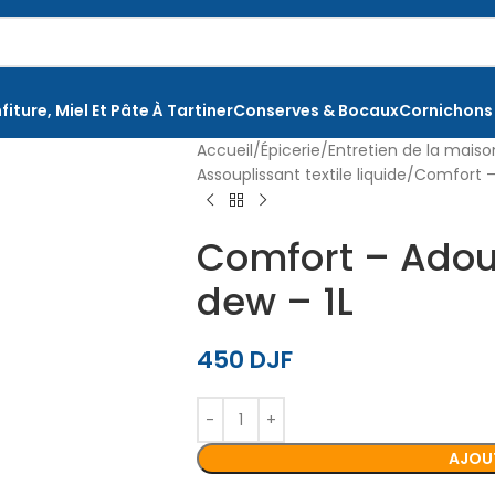
fiture, Miel Et Pâte À Tartiner
Conserves & Bocaux
Cornichons
Accueil
Épicerie
Entretien de la mais
Assouplissant textile liquide
Comfort – 
Comfort – Adou
dew – 1L
450
DJF
AJOUT