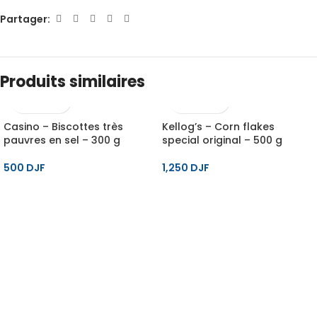
Partager:
Produits similaires
Casino – Biscottes très
Kellog’s – Corn flakes
pauvres en sel – 300 g
special original – 500 g
500
DJF
1,250
DJF