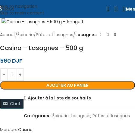
Skip to navigation
Men
Skip to main content
Cliquez pour agrandir
Accueil
Épicerie
Pâtes et lasagnes
Lasagnes
Casino – Lasagnes – 500 g
560
DJF
AJOUTER AU PANIER
Ajouter à la liste de souhaits
Chat
Catégories :
Épicerie
,
Lasagnes
,
Pâtes et lasagnes
Marque:
Casino