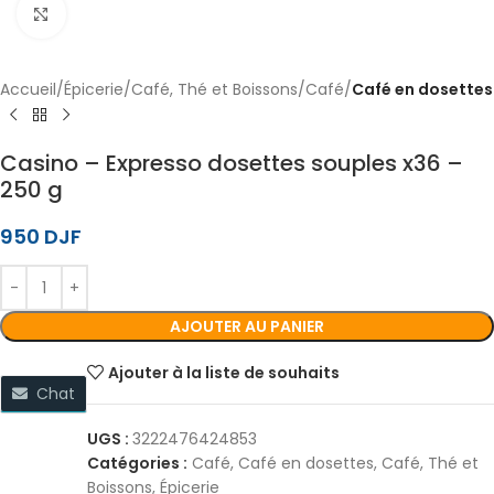
Cliquez pour agrandir
Accueil
Épicerie
Café, Thé et Boissons
Café
Café en dosettes
Casino – Expresso dosettes souples x36 –
250 g
950
DJF
AJOUTER AU PANIER
Ajouter à la liste de souhaits
Chat
UGS :
3222476424853
Catégories :
Café
,
Café en dosettes
,
Café, Thé et
Boissons
,
Épicerie