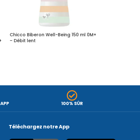
Chicco Biberon Well-Being 150 ml 0M+
Chicco Biberon
+
– Débit lent
– Débit moyen
SAPP
100% SÛR
Téléchargez notre App