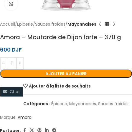
Cliquez pour agrandir
Accueil
Épicerie
Sauces froides
Mayonnaises
Amora – Moutarde de Dijon forte – 370 g
600
DJF
AJOUTER AU PANIER
Ajouter à la liste de souhaits
Chat
Catégories :
Épicerie
,
Mayonnaises
,
Sauces froides
Marque:
Amora
Partager: