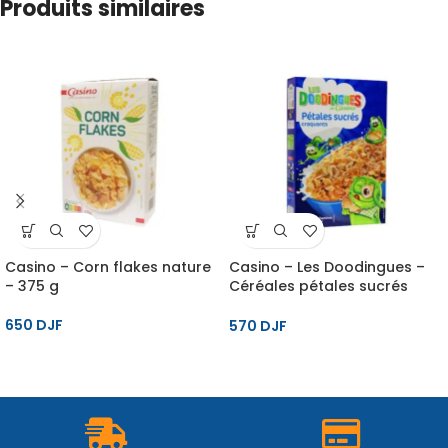
Produits similaires
Casino – Corn flakes nature
Casino – Les Doodingues –
– 375 g
Céréales pétales sucrés
craquants – 375 g
650
DJF
570
DJF