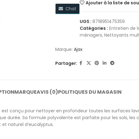
Ajouter à la liste de so
Chat
UGS :
8718951475359
Catégories :
Entretien de 
ménagers
,
Nettoyants mul
Marque:
Ajax
Partager:
PTION
MARQUE
AVIS (0)
POLITIQUES DU MAGASIN
 est conçu pour nettoyer en profondeur toutes les surfaces lava
e durée. Sa formule polyvalente est parfaite pour les sols, les c
et naturel d’eucalyptus.