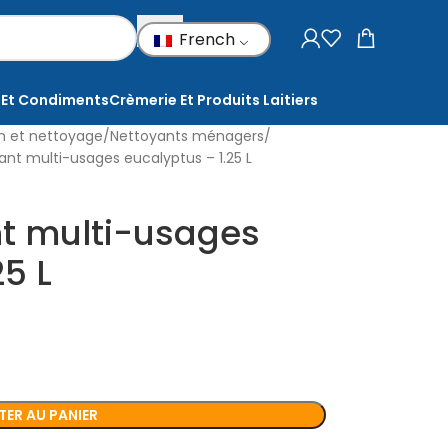
French
 Et Condiments
Crèmerie Et Produits Laitiers
on et nettoyage
Nettoyants ménagers
ant multi-usages eucalyptus – 1.25 L
nt multi-usages
25 L
ER AU PANIER