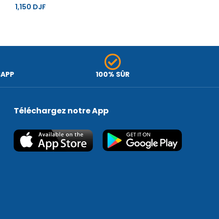
1,150
DJF
540
DJF
SAPP
100% SÛR
Téléchargez notre App