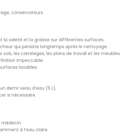
yage, conservateurs.
a saleté et la graisse sur différentes surfaces.
îcheur qui persiste longtemps après le nettoyage.
ls, les carrelages, les plans de travail et les meubles.
finition impeccable.
urfaces lavables.
un demi-seau d’eau (5 L).
cer si nécessaire.
n médecin.
damment à l’eau claire.