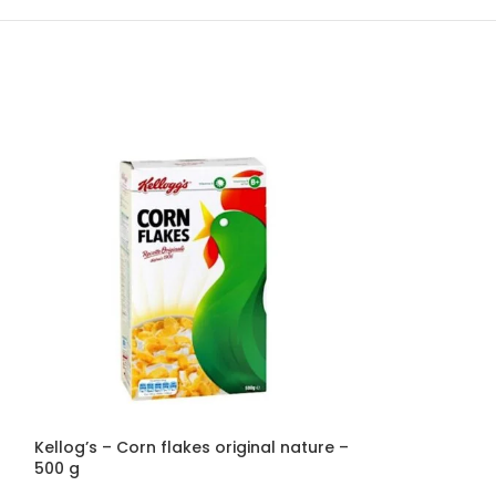
Kellog’s – Corn flakes original nature –
La Boulangère –
500 g
-350 g