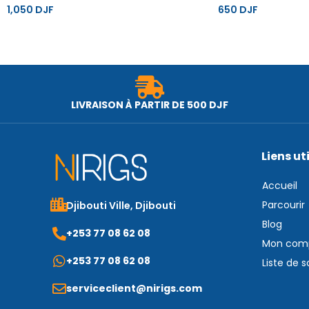
1,050
DJF
650
DJF
LIVRAISON À PARTIR DE 500 DJF
Liens ut
Accueil
Parcourir
Djibouti Ville, Djibouti
Blog
+253 77 08 62 08
Mon com
+253 77 08 62 08
Liste de 
serviceclient@nirigs.com