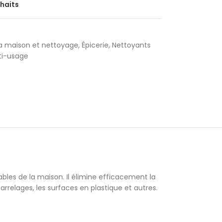
uhaits
la maison et nettoyage
,
Épicerie
,
Nettoyants
ti-usage
bles de la maison. Il élimine efficacement la
arrelages, les surfaces en plastique et autres.