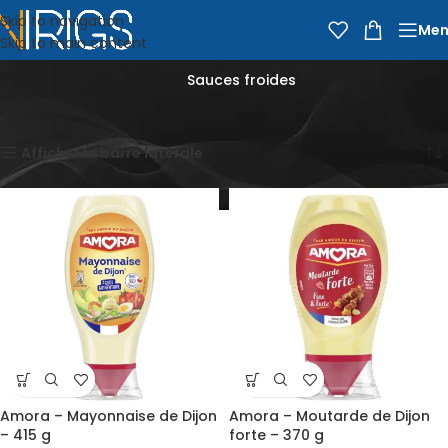
Skip to navigation
Men
Skip to main content
Sauces froides
Accueil
Épicerie
Sauces froides
8 résultats affichés
Afficher la barre latérale
Amora – Mayonnaise de Dijon
Amora – Moutarde de Dijon
– 415 g
forte – 370 g