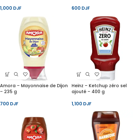
1,000
DJF
600
DJF
Amora – Mayonnaise de Dijon
Heinz – Ketchup zéro sel
– 235 g
ajouté – 400 g
700
DJF
1,100
DJF