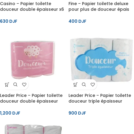
Casino – Papier toilette
Fine – Papier toilette deluxe
douceur double épaisseur x6
pour plus de douceur épais
rouleaux 2 plis
et plus absorbant 3 plis x4
rouleaux
630
DJF
400
DJF
Leader Price – Papier toilette
Leader Price – Papier toilette
douceur double épaisseur
douceur triple épaisseur
moelleux résistant & doux x12
moelleux résistant & doux x6
rouleaux
rouleaux
1,200
DJF
900
DJF