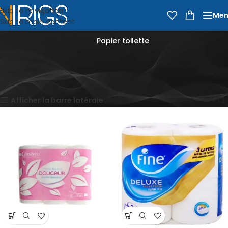
Skip to navigation
Men
Skip to main content
Papier toilette
Accueil
Épicerie
Entretien de la maison et nettoyage
Essuie-tout, papier toilette et mouchoirs
Papier toilette
5 résultats affichés
Afficher la barre latérale