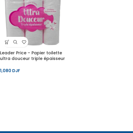
Leader Price – Papier toilette
ultra douceur triple épaisseur
moelleux résistant & doux x9
rouleaux
1,080
DJF