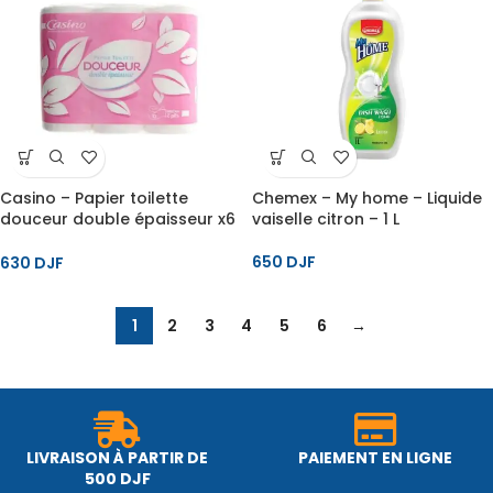
Casino – Papier toilette
Chemex – My home – Liquide
douceur double épaisseur x6
vaiselle citron – 1 L
rouleaux 2 plis
650
DJF
630
DJF
1
2
3
4
5
6
→
LIVRAISON À PARTIR DE
PAIEMENT EN LIGNE
500 DJF