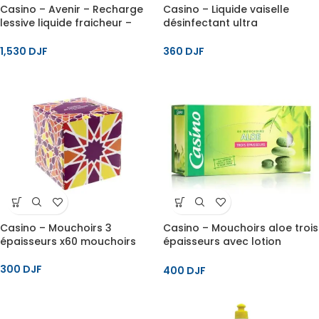
Casino – Avenir – Recharge
Casino – Liquide vaiselle
lessive liquide fraicheur –
désinfectant ultra
1.815 L
dégraissant – 500 ml
1,530
DJF
360
DJF
Casino – Mouchoirs 3
Casino – Mouchoirs aloe trois
épaisseurs x60 mouchoirs
épaisseurs avec lotion
enrichie à l’extrait d’aloe vera
x80 mouchoirs blancs
300
DJF
400
DJF