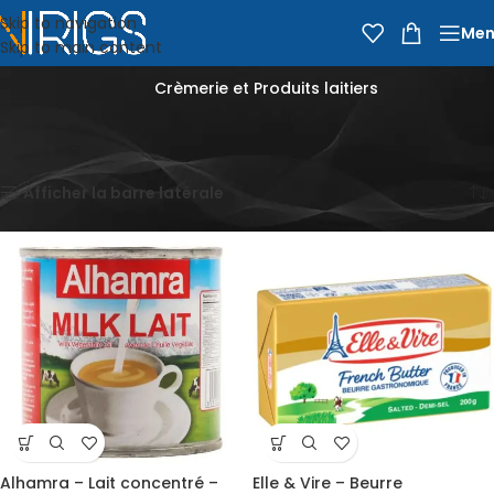
Skip to navigation
Men
Skip to main content
Crèmerie et Produits laitiers
Accueil
Épicerie
Crèmerie et Produits laitiers
Affichage de 1–12 sur 14 résultats
Afficher la barre latérale
Alhamra – Lait concentré –
Elle & Vire – Beurre