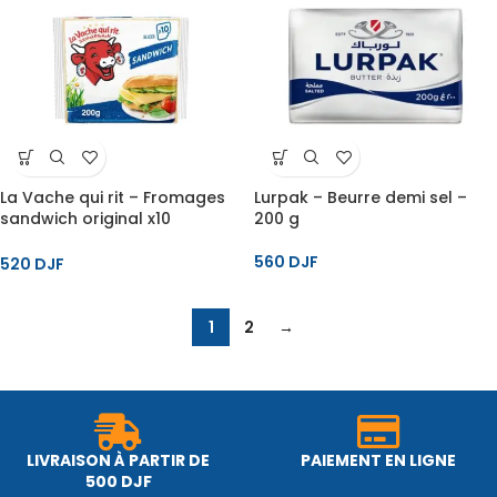
La Vache qui rit – Fromages
Lurpak – Beurre demi sel –
sandwich original x10
200 g
tranches – 200 g
560
DJF
520
DJF
1
2
→
LIVRAISON À PARTIR DE
PAIEMENT EN LIGNE
500 DJF