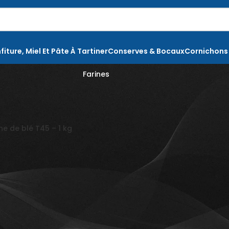
fiture, Miel Et Pâte À Tartiner
Conserves & Bocaux
Cornichons
Farines
grédients de cuisine et pâtisserie
Farines
Montrer
9
12
ne de blé T45 – 1 kg