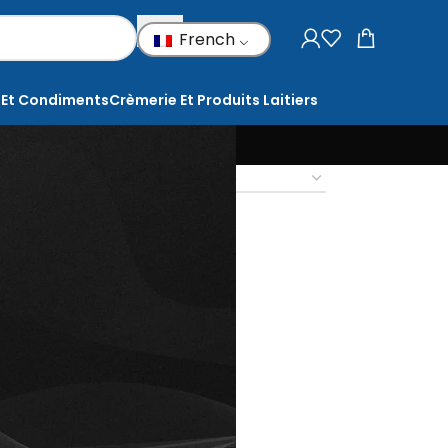
French
 Et Condiments
Crèmerie Et Produits Laitiers
18
24