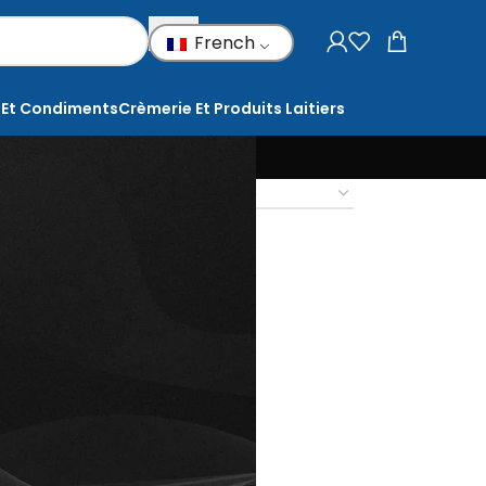
French
 Et Condiments
Crèmerie Et Produits Laitiers
18
24