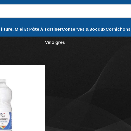
fiture, Miel Et Pâte À Tartiner
Conserves & Bocaux
Cornichons
Vinaigres
iles, vinaigres et vinaigrettes
Vinaigres
Montrer
9
12