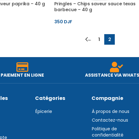
aveur paprika – 40 g
Pringles – Chips saveur sauce texas
barbecue – 40 g
350
DJF
←
1
2
PAIEMENT EN LIGNE
ASSISTANCE VIA WHAT
iles
Catégories
Compagnie
Épicerie
À propos de nous
Contactez-nous
Politique de
confidentialité
pte