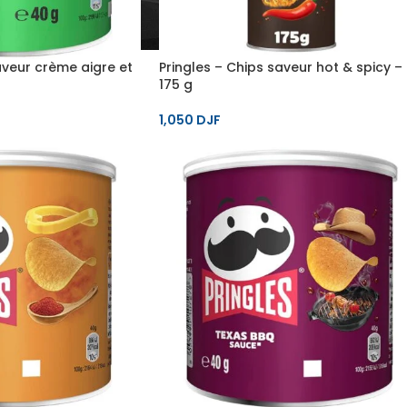
aveur crème aigre et
Pringles – Chips saveur hot & spicy –
175 g
1,050
DJF