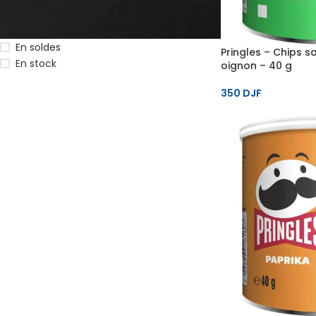
STATUT DU STOCK
En soldes
Pringles – Chips s
En stock
oignon – 40 g
350
DJF