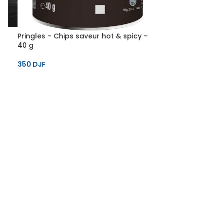
Pringles – Chips saveur hot & spicy –
40 g
350
DJF