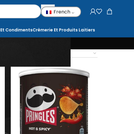
French
 Et Condiments
Crèmerie Et Produits Laitiers
18
24