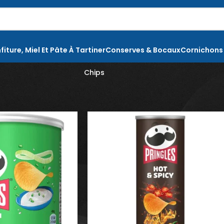
fiture, Miel Et Pâte À Tartiner
Conserves & Bocaux
Cornichons
Chips
-cas et friandises
Chips
Page 2
Montrer
9
12