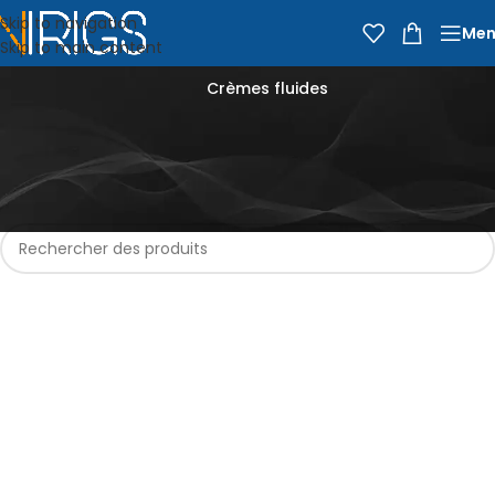
Skip to navigation
Men
Skip to main content
Crèmes fluides
Accueil
Épicerie
Crèmerie et Produits laitiers
Beurres et Crèmes
Crèmes fluides
Aucun produit ne correspond à votre sélection.