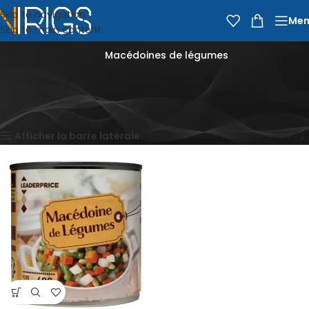
Skip to navigation
Men
Skip to main content
Macédoines de légumes
Accueil
Épicerie
Conserves & Bocaux
Légumes en Conserves
Macédoines de légumes
Voici le seul résultat
Afficher la barre latérale