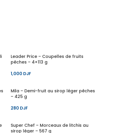
i
Leader Price – Coupelles de fruits
pêches – 4×113 g
1,000
DJF
es
Mila – Demi-fruit au sirop léger pêches
– 425 g
280
DJF
e
Super Chef – Morceaux de litchis au
sirop léger – 567 g