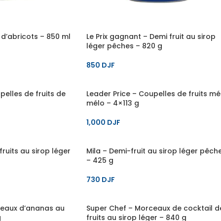
 d’abricots – 850 ml
Le Prix gagnant – Demi fruit au sirop
léger pêches – 820 g
850
DJF
pelles de fruits de
Leader Price – Coupelles de fruits mél
mélo – 4×113 g
1,000
DJF
fruits au sirop léger
Mila – Demi-fruit au sirop léger pêch
– 425 g
730
DJF
ceaux d’ananas au
Super Chef – Morceaux de cocktail d
g
fruits au sirop léger – 840 g