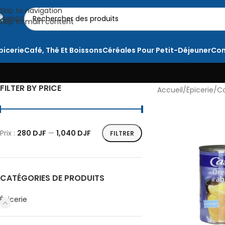
Skip to navigation
Skip to main content
picerie
Café, Thé Et Boissons
Céréales Pour Petit-Déjeuner
Con
FILTER BY PRICE
Accueil
Épicerie
Co
Prix :
280 DJF
—
1,040 DJF
FILTRER
CATÉGORIES DE PRODUITS
Épicerie