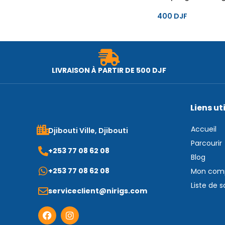
400
DJF
LIVRAISON À PARTIR DE 500 DJF
Liens ut
Accueil
Djibouti Ville, Djibouti
Parcourir
+253 77 08 62 08
Blog
+253 77 08 62 08
Mon com
Liste de 
serviceclient@nirigs.com