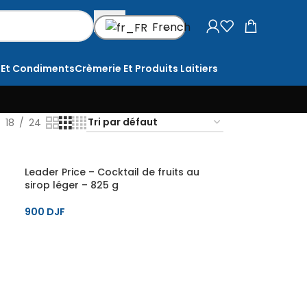
French
 Et Condiments
Crèmerie Et Produits Laitiers
18
24
Leader Price – Cocktail de fruits au
sirop léger – 825 g
900
DJF