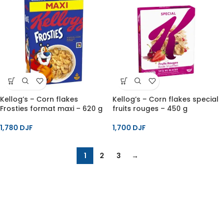
Kellog’s – Corn flakes
Kellog’s – Corn flakes special
Frosties format maxi – 620 g
fruits rouges – 450 g
1,780
DJF
1,700
DJF
1
2
3
→