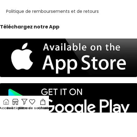
Politique de remboursements et de retours
Téléchargez notre App
Accueil
Boutique
Liste de souhaits
Filtres
Chariot
Mon compte
© 2026 Nirigs. Tous Droits Réservés.