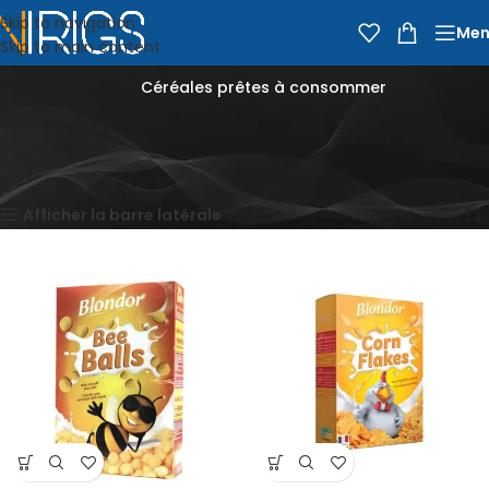
Skip to navigation
Men
Skip to main content
Céréales prêtes à consommer
Accueil
Épicerie
Céréales pour petit-déjeuner
Céréales prêtes à consommer
Affichage de 1–12 sur 31 résultats
Afficher la barre latérale