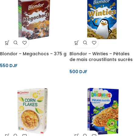
Blondor – Megachocs – 375 g
Blondor – Winties – Pètales
de maïs croustillants sucrés
– 375 g
550
DJF
500
DJF