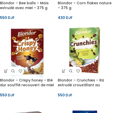
Blondor – Bee balls – Maïs
Blondor – Corn flakes nature
extrudé avec miel – 375 g
– 375 g
550
DJF
430
DJF
Blondor – Crispy honey – Blé
Blondor – Crunchies – Riz
dur soufflé recouvert de miel
extrudé croustillant au
– 375 g
chocolat en poudre – 375 g
550
DJF
550
DJF