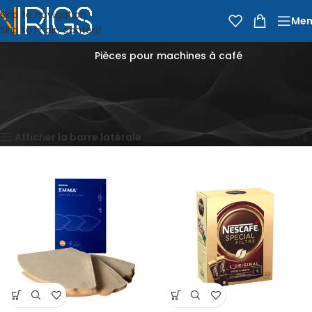
Skip to navigation
Men
Skip to main content
Pièces pour machines à café
Accueil
Épicerie
Café, Thé et Boissons
Café
Pièces pour machines à café
2 résultats affichés
Afficher la barre latérale