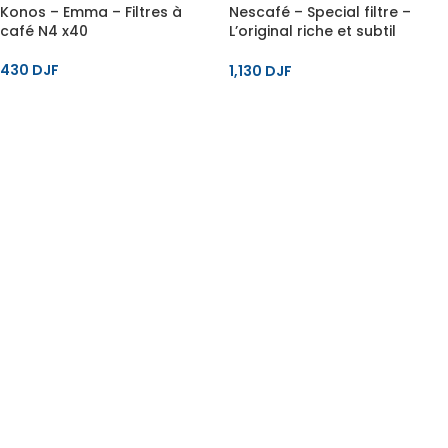
Konos – Emma – Filtres à
Nescafé – Special filtre –
café N4 x40
L’original riche et subtil
intensité 6 x25 dosettes – 50
g
430
DJF
1,130
DJF