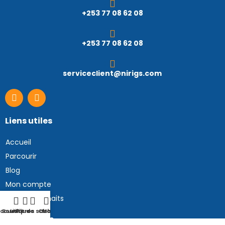
+253 77 08 62 08
+253 77 08 62 08
serviceclient@nirigs.com
Liens utiles
Accueil
Parcourir
Blog
Mon compte
Liste de souhaits
ccueil
Boutique
Liste de souhaits
Filtres
Chariot
Mon compte
Catégories