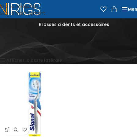
Skip to navigation
Men
Skip to main content
Brosses à dents et accessoires
Accueil
Épicerie
Beauté et soins
Hygiène et santé
Hygiène dentaire
Brosses à dents et accessoires
Voici le seul résultat
Afficher la barre latérale