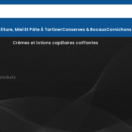
fiture, Miel Et Pâte À Tartiner
Conserves & Bocaux
Cornichons
Crèmes et lotions capillaires coiffantes
auté et soins
Coiffures et soins des cheveux
Produits coiffants
orrespond à votre sélection.