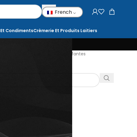
French
 Et Condiments
Crèmerie Et Produits Laitiers
Crèmes et lotions capillaires coiffantes