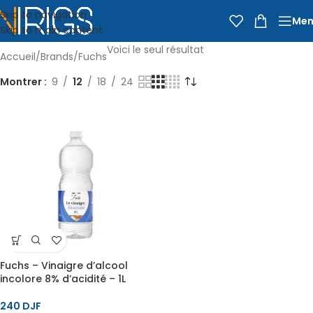
Skip to navigation
Men
Skip to main content
Voici le seul résultat
Accueil
Brands
Fuchs
Montrer
9
12
18
24
Fuchs – Vinaigre d’alcool
incolore 8% d’acidité – 1L
240
DJF