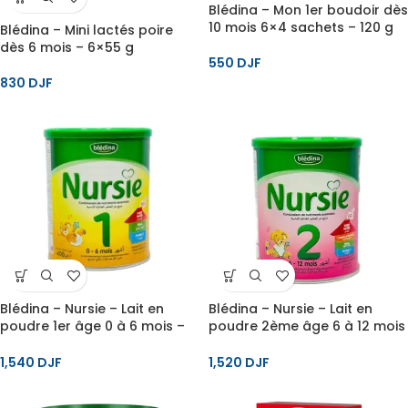
Blédina – Mon 1er boudoir dès
10 mois 6×4 sachets – 120 g
Blédina – Mini lactés poire
dès 6 mois – 6×55 g
550
DJF
830
DJF
Blédina – Nursie – Lait en
Blédina – Nursie – Lait en
poudre 1er âge 0 à 6 mois –
poudre 2ème âge 6 à 12 mois
400 g
– 400 g
1,540
DJF
1,520
DJF