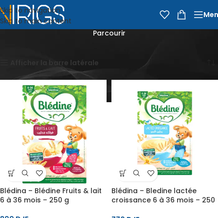
Skip to navigation
Men
Skip to main content
Parcourir
Accueil
Parcourir
Page 4
Affichage de 37–48 sur 448 résultats
Afficher la barre latérale
Blédina – Blédine Fruits & lait
Blédina – Bledine lactée
6 à 36 mois – 250 g
croissance 6 à 36 mois – 250
g