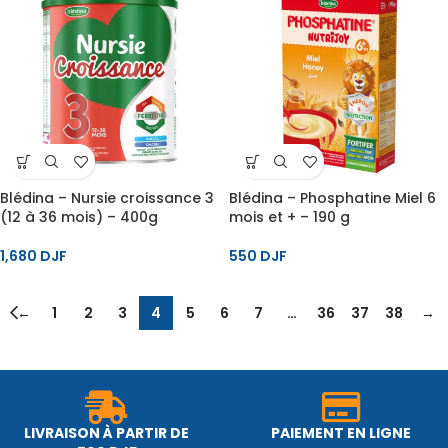
Blédina – Nursie croissance 3
Blédina – Phosphatine Miel 6
(12 à 36 mois) – 400g
mois et + – 190 g
1,680
DJF
550
DJF
←
1
2
3
4
5
6
7
…
36
37
38
→
LIVRAISON À PARTIR DE
PAIEMENT EN LIGNE