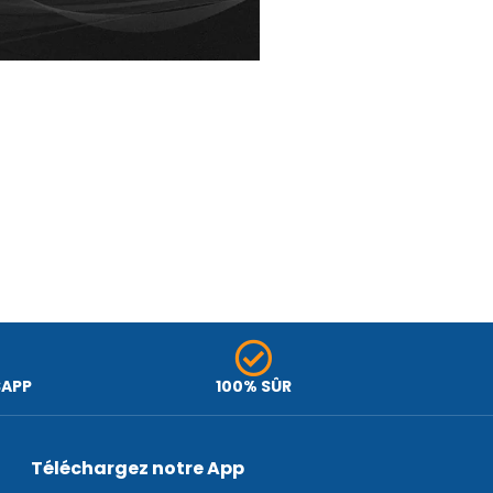
lc
SAPP
100% SÛR
Téléchargez notre App