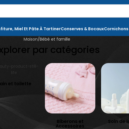
fiture, Miel Et Pâte À Tartiner
Conserves & Bocaux
Cornichons
Maison
Bébé et famille
xplorer par catégories
e à dents
hes
frices
nettoyants
ain et toilette
ttes
ns
Coton Tiges
poings
Biberons
Crèmes
Chauffe-Biberon
Huiles pour le
Tasses à Bec
Laits pour le 
Biberons et
Soin de 
Tétines
Accessoires
Lotions pour l