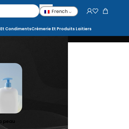
French
 Et Condiments
Crèmerie Et Produits Laitiers
 corps
corps
la peau
e corps