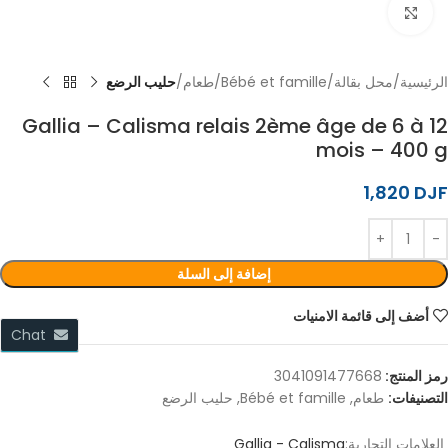
اضغط للتكبير
الرئيسية
محل بقالة
Bébé et famille
طعام
حليب الرضع
Gallia – Calisma relais 2ème âge de 6 à 12
mois – 400 g
1,820
DJF
إضافة إلى السلة
أضف إلى قائمة الامنيات
Chat
رمز المنتج:
3041091477668
التصنيفات:
طعام
,
Bébé et famille
,
حليب الرضع
العلامات التجارية:
Gallia - Calisma