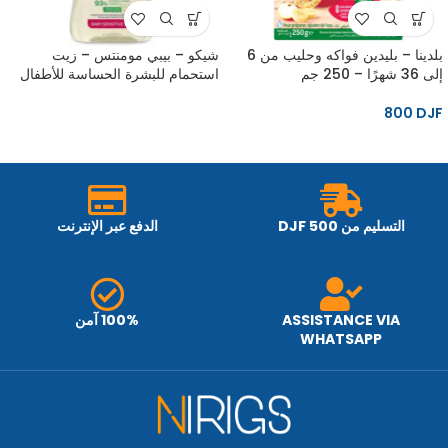
بلدينا – بليدين فواكه وحليب من 6
شيكو – بيبي مومنتس – زيت
إلى 36 شهرًا – 250 جم
استحمام للبشرة الحساسة للأطفال
منذ الولادة فما فوق، 200 مل
800
DJF
التسليم من 500 DJF
الدفع عبر الإنترنت
ASSISTANCE VIA
100% آمن
WHATSAPP