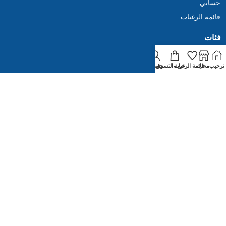
حسابي
قائمة الرغبات
فئات
محل بقالة
ترحيب
محل
قائمة الرغبات
عربة التسوق
حسابي
شركة
في ما يخصنا
اتصل بنا
سياسة الخصوصية
Politique de remboursements et de retours
قم بتنزيل تطبيقنا