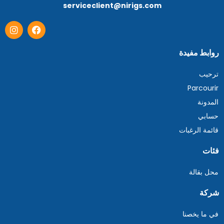
serviceclient@nirigs.com
روابط مفيدة
ترحيب
Parcourir
المدونة
حسابي
قائمة الرغبات
فئات
محل بقالة
شركة
في ما يخصنا