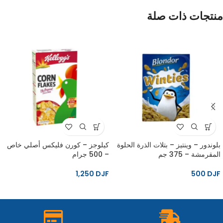
منتجات ذات صلة
بلوندور – وينتيز – بتلات الذرة الحلوة
كيلوجز – كورن فليكس أصلي خاص
المقرمشة – 375 جم
– 500 جرام
1,250
DJF
500
DJF