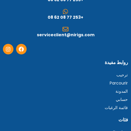
+253 77 08 62 08
serviceclient@nirigs.com
روابط مفيدة
ترحيب
Parcourir
المدونة
حسابي
قائمة الرغبات
فئات