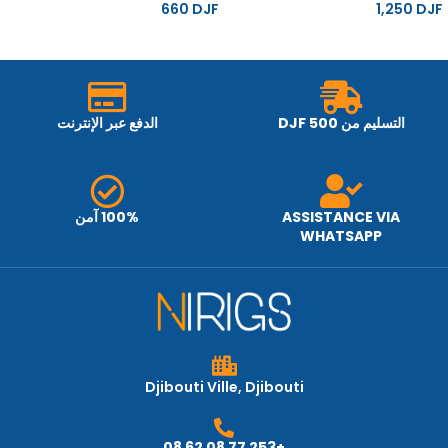
660
DJF
1,250
DJF
التسليم من 500 DJF
الدفع عبر الإنترنت
ASSISTANCE VIA
100% آمن
WHATSAPP
Djibouti Ville, Djibouti
+253 77 08 62 08