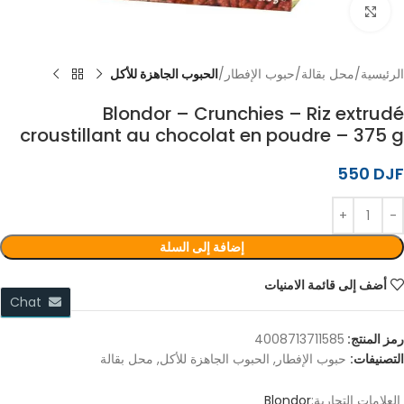
اضغط للتكبير
الرئيسية
محل بقالة
حبوب الإفطار
الحبوب الجاهزة للأكل
Blondor – Crunchies – Riz extrudé
croustillant au chocolat en poudre – 375 g
550
DJF
إضافة إلى السلة
أضف إلى قائمة الامنيات
Chat
رمز المنتج:
4008713711585
التصنيفات:
حبوب الإفطار
,
الحبوب الجاهزة للأكل
,
محل بقالة
العلامات التجارية:
Blondor