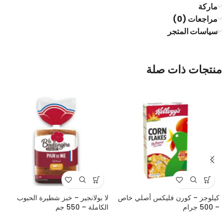
ماركة
مراجعات (0)
سياسات المتجر
منتجات ذات صلة
كيلوجز – كورن فليكس أصلي خاص
لا بولانجير – خبز شطيرة الحبوب
– 500 جرام
الكاملة – 550 جم