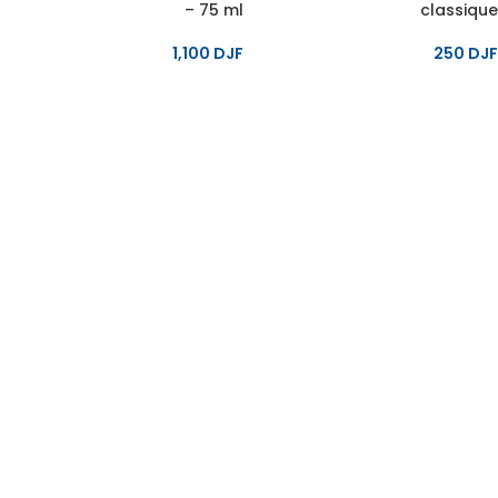
– 75 ml
classique
1,100
DJF
250
DJF