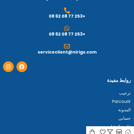
+253 77 08 62 08
+253 77 08 62 08
serviceclient@nirigs.com
روابط مفيدة
ترحيب
Parcourir
المدونة
حسابي
قائمة الرغبات